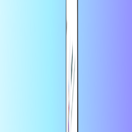
Größter Onlineshop für Bezahlkarten
Zertifizierter Wiederverkäufer
Sicheres Bezahlen
Sofortige digitale Lieferung
Größter Onlineshop für Bezahlkarten
Zertifizierter Wiederverkäufer