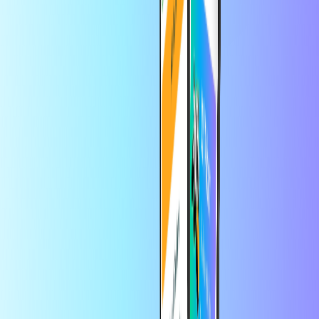
EUR
EUR
EUR
EUR
EUR
Menge
1
Jetzt kaufen
+
und viele mehr
Sofortige digitale Lieferung