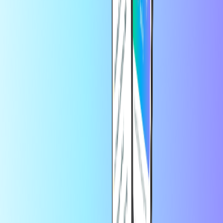
Sicheres Bezahlen
Spare 10% in der App
Deine erste App-Bestellung gibt’s mit Rabatt
Razer €9
Die Welt von Razer Gold liegt dir zu Füßen mit einer Razer Gold-
Geschenkkarte. Entdecke alles, was Razer Gold zu bieten hat und
zahle einfach mit deiner Razer Gold-Geschenkkarte.
Auf Guthaben.de kannst du deine Razer Gold-Geschenkkarte im
Handumdrehen bestellen. Wähle einfach den gewünschten Betrag