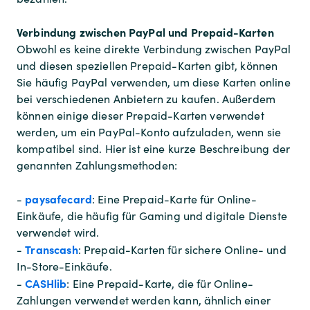
Verbindung zwischen PayPal und Prepaid-Karten
Obwohl es keine direkte Verbindung zwischen PayPal
und diesen speziellen Prepaid-Karten gibt, können
Sie häufig PayPal verwenden, um diese Karten online
bei verschiedenen Anbietern zu kaufen. Außerdem
können einige dieser Prepaid-Karten verwendet
werden, um ein PayPal-Konto aufzuladen, wenn sie
kompatibel sind. Hier ist eine kurze Beschreibung der
genannten Zahlungsmethoden:
paysafecard
-
: Eine Prepaid-Karte für Online-
Einkäufe, die häufig für Gaming und digitale Dienste
verwendet wird.
Transcash
-
: Prepaid-Karten für sichere Online- und
In-Store-Einkäufe.
CASHlib
-
: Eine Prepaid-Karte, die für Online-
Zahlungen verwendet werden kann, ähnlich einer