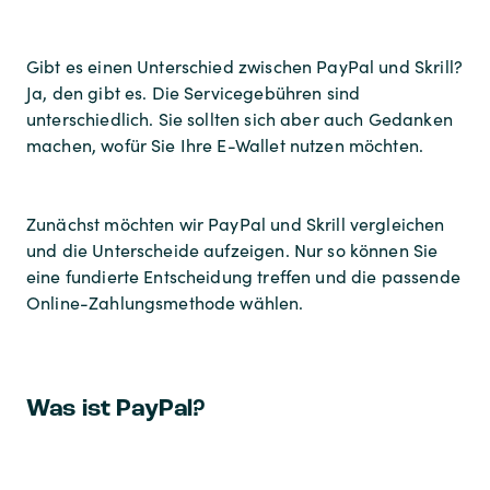
Gibt es einen Unterschied zwischen PayPal und Skrill?
Ja, den gibt es. Die Servicegebühren sind
unterschiedlich. Sie sollten sich aber auch Gedanken
machen, wofür Sie Ihre E-Wallet nutzen möchten.
Zunächst möchten wir PayPal und Skrill vergleichen
und die Unterscheide aufzeigen. Nur so können Sie
eine fundierte Entscheidung treffen und die passende
Online-Zahlungsmethode wählen.
Was ist PayPal?