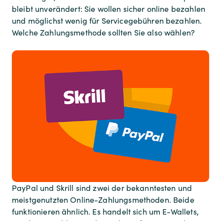
bleibt unverändert: Sie wollen sicher online bezahlen
und möglichst wenig für Servicegebühren bezahlen.
Welche Zahlungsmethode sollten Sie also wählen?
PayPal und Skrill sind zwei der bekanntesten und
meistgenutzten Online-Zahlungsmethoden. Beide
funktionieren ähnlich. Es handelt sich um E-Wallets,