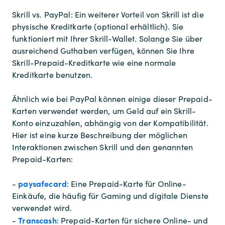
Skrill vs. PayPal: Ein weiterer Vorteil von Skrill ist die
physische Kreditkarte (optional erhältlich). Sie
funktioniert mit Ihrer Skrill-Wallet. Solange Sie über
ausreichend Guthaben verfügen, können Sie Ihre
Skrill-Prepaid-Kreditkarte wie eine normale
Kreditkarte benutzen.
Ähnlich wie bei PayPal können einige dieser Prepaid-
Karten verwendet werden, um Geld auf ein Skrill-
Konto einzuzahlen, abhängig von der Kompatibilität.
Hier ist eine kurze Beschreibung der möglichen
Interaktionen zwischen Skrill und den genannten
Prepaid-Karten:
paysafecard
-
: Eine Prepaid-Karte für Online-
Einkäufe, die häufig für Gaming und digitale Dienste
verwendet wird.
Transcash
-
: Prepaid-Karten für sichere Online- und