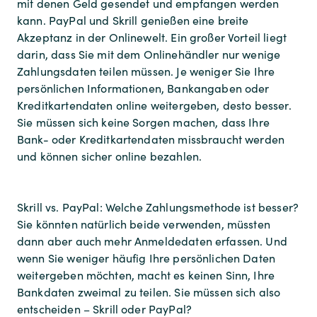
mit denen Geld gesendet und empfangen werden
kann. PayPal und Skrill genießen eine breite
Akzeptanz in der Onlinewelt. Ein großer Vorteil liegt
darin, dass Sie mit dem Onlinehändler nur wenige
Zahlungsdaten teilen müssen. Je weniger Sie Ihre
persönlichen Informationen, Bankangaben oder
Kreditkartendaten online weitergeben, desto besser.
Sie müssen sich keine Sorgen machen, dass Ihre
Bank- oder Kreditkartendaten missbraucht werden
und können sicher online bezahlen.
Skrill vs. PayPal: Welche Zahlungsmethode ist besser?
Sie könnten natürlich beide verwenden, müssten
dann aber auch mehr Anmeldedaten erfassen. Und
wenn Sie weniger häufig Ihre persönlichen Daten
weitergeben möchten, macht es keinen Sinn, Ihre
Bankdaten zweimal zu teilen. Sie müssen sich also
entscheiden – Skrill oder PayPal?