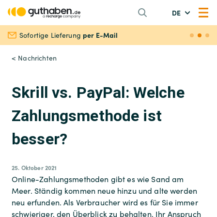
DE
per E-Mail
Sofortige Lieferung
Siche
< Nachrichten
Skrill vs. PayPal: Welche
Zahlungsmethode ist
besser?
25. Oktober 2021
Online-Zahlungsmethoden gibt es wie Sand am
Meer. Ständig kommen neue hinzu und alte werden
neu erfunden. Als Verbraucher wird es für Sie immer
schwieriger, den Überblick zu behalten. Ihr Anspruch