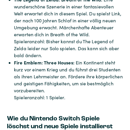
wunderschöne Szenerie in einer fantasievollen
Welt erwartet dich in diesem Spiel. Du spielst Link,
der nach 100 Jahren Schlaf in einer völlig neuen
Umgebung erwacht. Märchenhafte Abenteuer
erwarten dich in Breath of the Wild.
Spieleranzahl:
Bisher kannst du The Legend of
Zelda leider nur Solo spielen. Das kann sich aber
bald ändern.
Fire Emblem: Three Houses:
Ein Kontinent steht
kurz vor einem Krieg und du führst drei Studenten
als ihren Lehrmeister an. Fördere ihre körperlichen
und geistigen Fähigkeiten, um sie bestmöglich
vorzubereiten.
Spieleranzahl:
1 Spieler.
Wie du Nintendo Switch Spiele
löschst und neue Spiele installierst