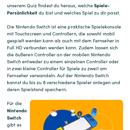
Spiele-
unserem Quiz findest du heraus, welche
Persönlichkeit
du bist und welches Spiel zu dir passt.
Die Nintendo Switch ist eine praktische Spielekonsole
mit Touchscreen und Controllern, die sowohl mobil
gespielt werden kann als auch mit dem Fernseher in
Full HD verbunden werden kann. Zudem lassen sich
die äußeren Controller an der mobilen Nintendo
Switch entweder zu einem einzelnen Controller oder
in zwei kleine Controller für Spiele zu zweit am
Fernseher verwandeln. Auf der Nintendo Switch
kannst du bis zu 8 verschiedene Spieler anlegen und
deren Spielstand speichern.
Für die
Nintendo
Switch
gibt es